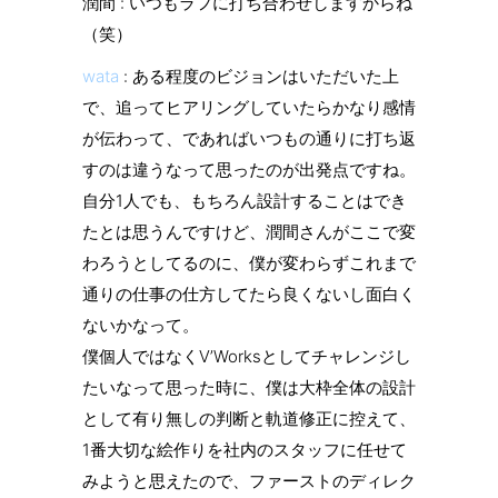
潤間 : いつもラフに打ち合わせしますからね
（笑）
wata
: ある程度のビジョンはいただいた上
で、追ってヒアリングしていたらかなり感情
が伝わって、であればいつもの通りに打ち返
すのは違うなって思ったのが出発点ですね。
自分1人でも、もちろん設計することはでき
たとは思うんですけど、潤間さんがここで変
わろうとしてるのに、僕が変わらずこれまで
通りの仕事の仕方してたら良くないし面白く
ないかなって。
僕個人ではなくV’Worksとしてチャレンジし
たいなって思った時に、僕は大枠全体の設計
として有り無しの判断と軌道修正に控えて、
1番大切な絵作りを社内のスタッフに任せて
みようと思えたので、ファーストのディレク