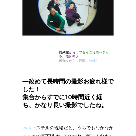
前列左から：
フセイニ玲奈ハジャ
ラ
、
船岡聖人
後列左から：潤間、
WATA
—改めて長時間の撮影お疲れ様で
した！
集合からすでに10時間近く経
ち、かなり長い撮影でしたね。
wata
: スチルの現場だと、うちでもなかなか