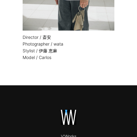
Director / 斎安
Photographer / wata
Stylist / 伊藤 恵麻
Model / Carlos
V'Works