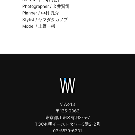
Photographer /
金井賢司
Planner /
中村 孔介
Stylist /
ヤマダタカノブ
Model /
上野一稀
V'Works
〒135-0063
東京都江東区有明3-5-7
TOC有明イーストタワー3階2-2号
03-5579-6201