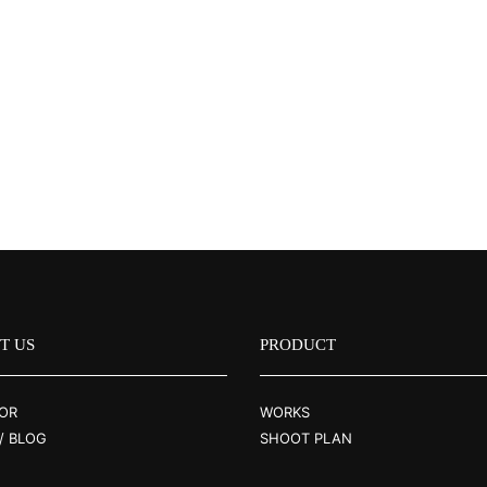
T US
PRODUCT
OR
WORKS
/ BLOG
SHOOT PLAN