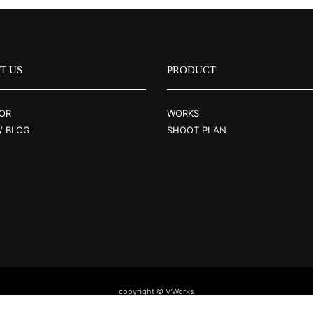
T US
PRODUCT
OR
WORKS
/ BLOG
SHOOT PLAN
copyright © V'Works