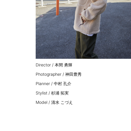
Director /
本間
勇輝
Photographer / 神田豊秀
Planner /
中村
孔介
Stylist /
杉浦
拓実
Model /
清水
こづえ