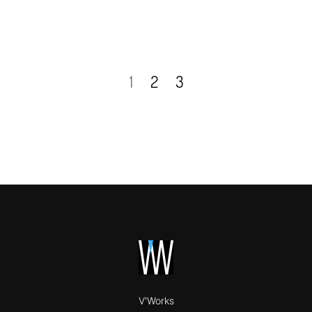
1
2
3
V'Works