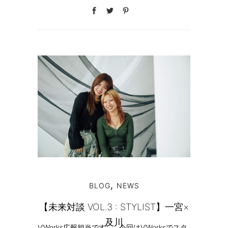
,
BLOG
NEWS
【未来対談 VOL.3 : STYLIST】一宮×
及川
V’Works広報担当です。 今回はV’Worksでスタ